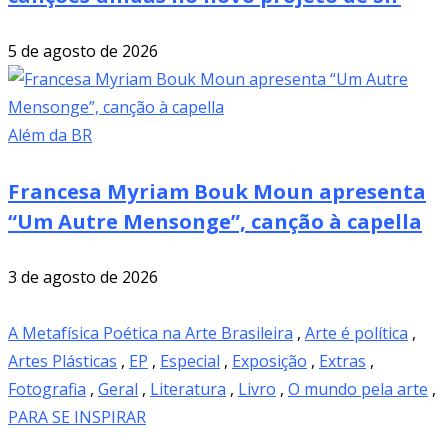
5 de agosto de 2026
Além da BR
Francesa Myriam Bouk Moun apresenta
“Um Autre Mensonge”, canção à capella
3 de agosto de 2026
A Metafísica Poética na Arte Brasileira
,
Arte é política
,
Artes Plásticas
,
EP
,
Especial
,
Exposição
,
Extras
,
Fotografia
,
Geral
,
Literatura
,
Livro
,
O mundo pela arte
,
PARA SE INSPIRAR