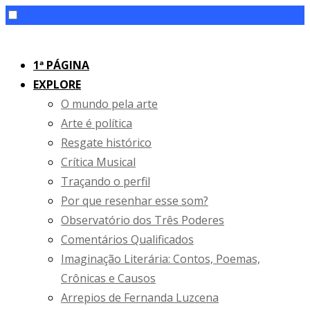
Skip
to
1ª PÁGINA
content
EXPLORE
O mundo pela arte
Arte é política
Resgate histórico
Crítica Musical
Traçando o perfil
Por que resenhar esse som?
Observatório dos Três Poderes
Comentários Qualificados
Imaginação Literária: Contos, Poemas,
Crônicas e Causos
Arrepios de Fernanda Luzcena