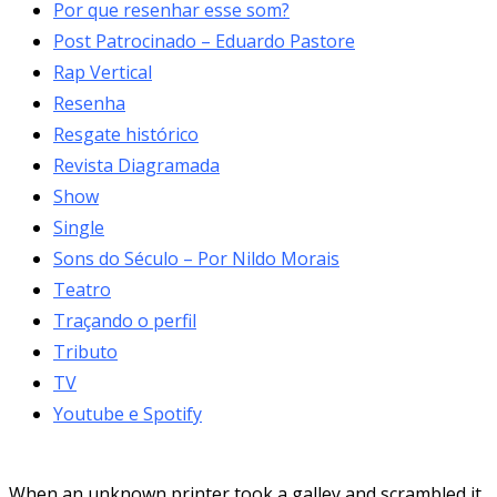
Por que resenhar esse som?
Post Patrocinado – Eduardo Pastore
Rap Vertical
Resenha
Resgate histórico
Revista Diagramada
Show
Single
Sons do Século – Por Nildo Morais
Teatro
Traçando o perfil
Tributo
TV
Youtube e Spotify
When an unknown printer took a galley and scrambled it