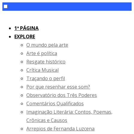
Skip
to
1ª PÁGINA
content
EXPLORE
O mundo pela arte
Arte é política
Resgate histórico
Crítica Musical
Traçando o perfil
Por que resenhar esse som?
Observatório dos Três Poderes
Comentários Qualificados
Imaginação Literária: Contos, Poemas,
Crônicas e Causos
Arrepios de Fernanda Luzcena