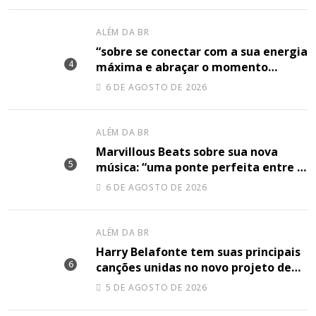
ALÉM DA BR
“sobre se conectar com a sua energia
máxima e abraçar o momento
plenamente”, disse Shery M sobre
6 DE AGOSTO DE 2026
sua nova música
ALÉM DA BR
Marvillous Beats sobre sua nova
música: “uma ponte perfeita entre o
hip-hop underground e a elegância
6 DE AGOSTO DE 2026
do arranjo clássico”
ALÉM DA BR
Harry Belafonte tem suas principais
canções unidas no novo projeto de
Sir
5 DE AGOSTO DE 2026