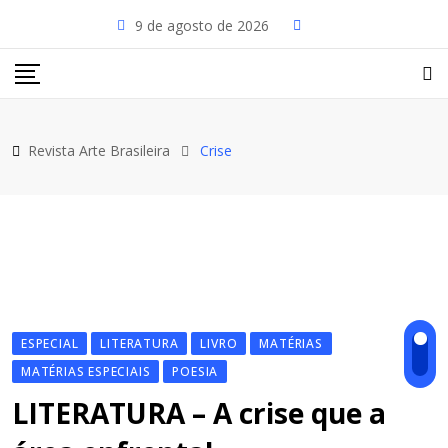
Skip
9 de agosto de 2026
to
content
Revista Arte Brasileira
Crise
ESPECIAL
LITERATURA
LIVRO
MATÉRIAS
MATÉRIAS ESPECIAIS
POESIA
LITERATURA – A crise que a