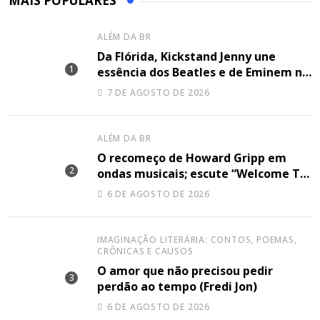
MAIS POPULARES
ALÉM DA BR
Da Flórida, Kickstand Jenny une
essência dos Beatles e de Eminem na
canção “Lose Together”
7 DE AGOSTO DE 2026
ALÉM DA BR
O recomeço de Howard Gripp em
ondas musicais; escute “Welcome To
Your Life”
6 DE AGOSTO DE 2026
IMAGINAÇÃO LITERÁRIA: CONTOS, POEMAS,
CRÔNICAS E CAUSOS
O amor que não precisou pedir
perdão ao tempo (Fredi Jon)
6 DE AGOSTO DE 2026