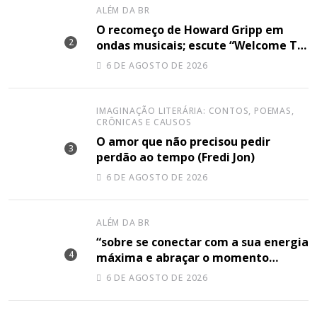
ALÉM DA BR
O recomeço de Howard Gripp em
ondas musicais; escute “Welcome To
Your Life”
6 DE AGOSTO DE 2026
IMAGINAÇÃO LITERÁRIA: CONTOS, POEMAS,
CRÔNICAS E CAUSOS
O amor que não precisou pedir
perdão ao tempo (Fredi Jon)
6 DE AGOSTO DE 2026
ALÉM DA BR
“sobre se conectar com a sua energia
máxima e abraçar o momento
plenamente”, disse Shery M sobre
6 DE AGOSTO DE 2026
sua nova música