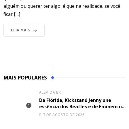
alguém ou querer ter algo, é que na realidade, se você
ficar […]
LEIA MAIS
MAIS POPULARES
ALÉM DA BR
Da Flórida, Kickstand Jenny une
essência dos Beatles e de Eminem na
canção “Lose Together”
7 DE AGOSTO DE 2026