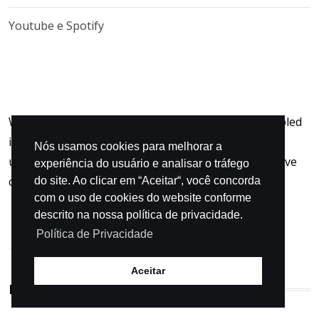
Youtube e Spotify
When an unknown printer took a galley and scrambled
it to make specimen book not only five When an
Nós usamos cookies para melhorar a
unknown printer took a galley and scrambled it to five
experiência do usuário e analisar o tráfego
centurie.
do site. Ao clicar em “Aceitar“, você concorda
com o uso de cookies do website conforme
descrito na nossa política de privacidade.
Política de Privacidade
Aceitar
POPULAR CATEGORIES