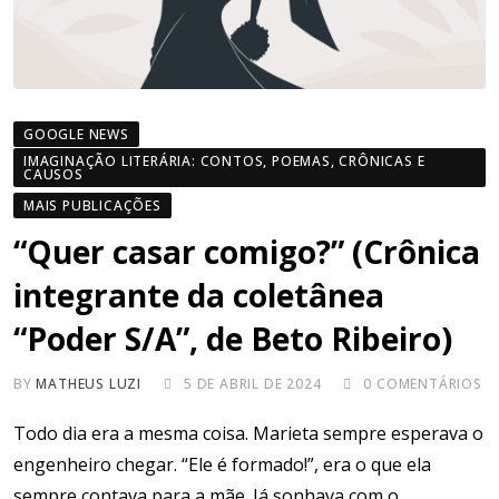
GOOGLE NEWS
IMAGINAÇÃO LITERÁRIA: CONTOS, POEMAS, CRÔNICAS E
CAUSOS
MAIS PUBLICAÇÕES
“Quer casar comigo?” (Crônica
integrante da coletânea
“Poder S/A”, de Beto Ribeiro)
BY
MATHEUS LUZI
5 DE ABRIL DE 2024
0
COMENTÁRIOS
Todo dia era a mesma coisa. Marieta sempre esperava o
engenheiro chegar. “Ele é formado!”, era o que ela
sempre contava para a mãe. Já sonhava com o