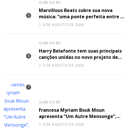
ALÉM DA BR
Marvillous Beats sobre sua nova
música: “uma ponte perfeita entre o
hip-hop underground e a elegância
6 DE AGOSTO DE 2026
do arranjo clássico”
ALÉM DA BR
Harry Belafonte tem suas principais
canções unidas no novo projeto de
Sir
5 DE AGOSTO DE 2026
ALÉM DA BR
Francesa Myriam Bouk Moun
apresenta “Um Autre Mensonge”,
canção à capella
3 DE AGOSTO DE 2026