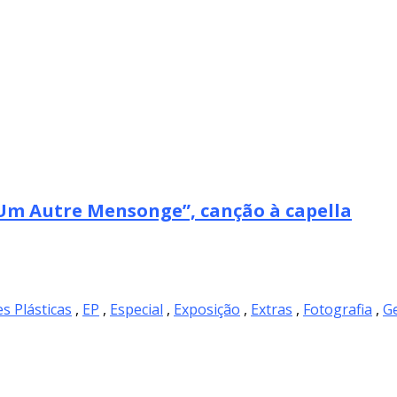
m Autre Mensonge”, canção à capella
es Plásticas
,
EP
,
Especial
,
Exposição
,
Extras
,
Fotografia
,
Ge