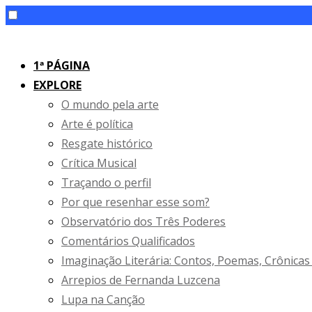
Skip
to
1ª PÁGINA
content
EXPLORE
O mundo pela arte
Arte é política
Resgate histórico
Crítica Musical
Traçando o perfil
Por que resenhar esse som?
Observatório dos Três Poderes
Comentários Qualificados
Imaginação Literária: Contos, Poemas, Crônicas
Arrepios de Fernanda Luzcena
Lupa na Canção