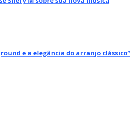
se Shery M sobre sua nova música
ound e a elegância do arranjo clássico”