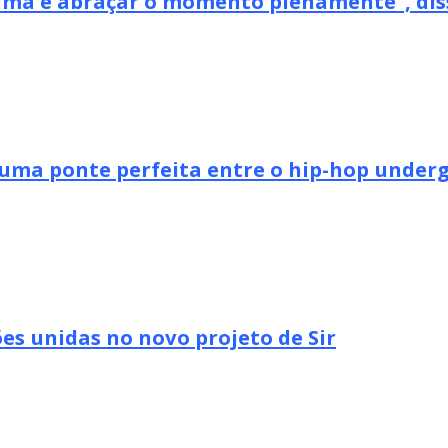
xima e abraçar o momento plenamente”, dis
uma ponte perfeita entre o hip-hop undergr
es unidas no novo projeto de Sir