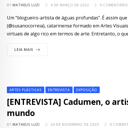
BY
MATHEUS LUZI
4 DE MARÇO DE 2022
0
COMENTÁRIO
Um “blogueiro-artista de águas profundas”. É assim que
(@susanocorreia), catarinense formado em Artes Visuais
virtuais de algo rico em termos de arte. Entretanto, o q
LEIA MAIS
ARTES PLÁSTICAS
ENTREVISTA
EXPOSIÇÃO
[ENTREVISTA] Cadumen, o artis
mundo
BY
MATHEUS LUZI
26 DE NOVEMBRO DE 2020
0
COMENT