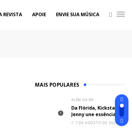
A REVISTA
APOIE
ENVIE SUA MÚSICA
MAIS POPULARES
ALÉM DA BR
Da Flórida, Kickstand
Jenny une essência
dos Beatles e de
7 DE AGOSTO DE 2026
Eminem na canção