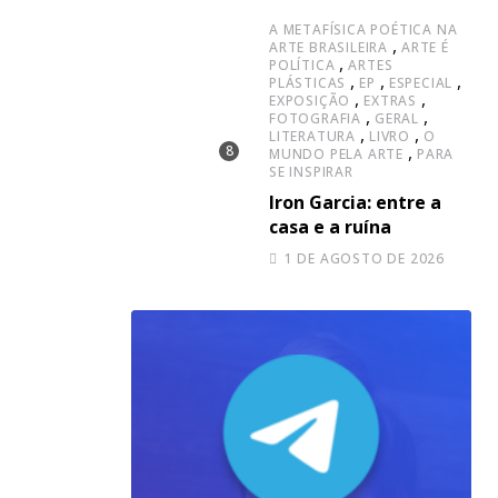
A METAFÍSICA POÉTICA NA
,
ARTE BRASILEIRA
ARTE É
,
POLÍTICA
ARTES
,
,
,
PLÁSTICAS
EP
ESPECIAL
,
,
EXPOSIÇÃO
EXTRAS
,
,
FOTOGRAFIA
GERAL
,
,
LITERATURA
LIVRO
O
,
MUNDO PELA ARTE
PARA
SE INSPIRAR
Iron Garcia: entre a
casa e a ruína
1 DE AGOSTO DE 2026