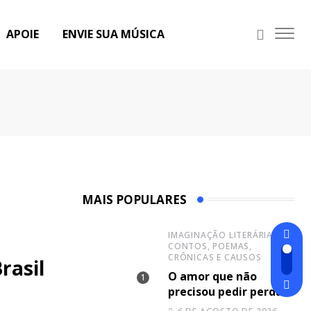
APOIE
ENVIE SUA MÚSICA
MAIS POPULARES
IMAGINAÇÃO LITERÁRIA:
CONTOS, POEMAS,
CRÔNICAS E CAUSOS
rasil
O amor que não
precisou pedir perdão
ao tempo (Fredi Jon)