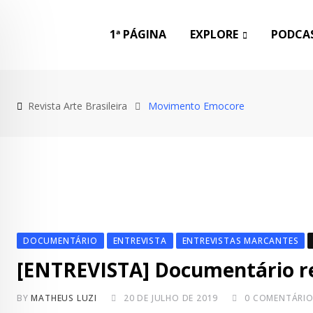
Skip
to
1ª PÁGINA
EXPLORE
PODCAS
content
Revista Arte Brasileira
Movimento Emocore
DOCUMENTÁRIO
ENTREVISTA
ENTREVISTAS MARCANTES
[ENTREVISTA] Documentário re
BY
MATHEUS LUZI
20 DE JULHO DE 2019
0
COMENTÁRIO