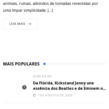
animais, ruínas, advindos de tomadas revestidas por
uma ímpar simplicidade. […]
LEIA MAIS
MAIS POPULARES
ALÉM DA BR
Da Flórida, Kickstand Jenny une
essência dos Beatles e de Eminem na
canção “Lose Together”
7 DE AGOSTO DE 2026