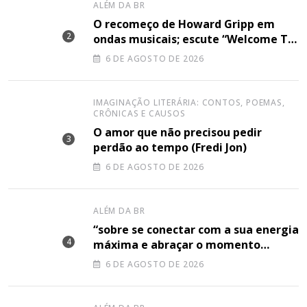
ALÉM DA BR
O recomeço de Howard Gripp em
ondas musicais; escute “Welcome To
Your Life”
6 DE AGOSTO DE 2026
IMAGINAÇÃO LITERÁRIA: CONTOS, POEMAS,
CRÔNICAS E CAUSOS
O amor que não precisou pedir
perdão ao tempo (Fredi Jon)
6 DE AGOSTO DE 2026
ALÉM DA BR
“sobre se conectar com a sua energia
máxima e abraçar o momento
plenamente”, disse Shery M sobre
6 DE AGOSTO DE 2026
sua nova música