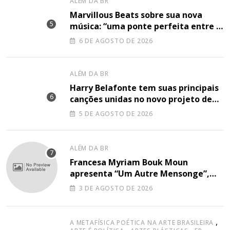
ALÉM DA BR
Marvillous Beats sobre sua nova
música: “uma ponte perfeita entre o
hip-hop underground e a elegância
6 DE AGOSTO DE 2026
do arranjo clássico”
ALÉM DA BR
Harry Belafonte tem suas principais
canções unidas no novo projeto de
Sir
5 DE AGOSTO DE 2026
ALÉM DA BR
Francesa Myriam Bouk Moun
apresenta “Um Autre Mensonge”,
canção à capella
3 DE AGOSTO DE 2026
,
A METAFÍSICA POÉTICA NA ARTE BRASILEIRA
,
,
,