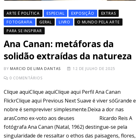
ARTE É POLÍTICA
ESPECIAL
EXPOSIÇÃO
EXTRAS
FOTOGRAFIA
GERAL
LIVRO
O MUNDO PELA ARTE
PARA SE INSPIRAR
Ana Canan: metáforas da
solidão extraídas da natureza
BY
MARCIO DE LIMA DANTAS
12 DE JULHO DE 2025
0
COMENTÁRIOS
Clique aquiClique aquiClique aqui Perfil Ana Canan
FlickrClique aqui Previous Next Suave é viver sóGrande e
nobre é sempreviver simplesmente.Deixa a dor nas
arasComo ex-voto aos deuses Ricardo Reis A
fotógrafa Ana Canan (Natal, 1962) destingue-se pela
singularidade de ressaltar o ethos das paisagens, flores,