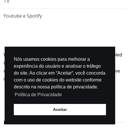
TV
Youtube e Spotify
When an unknown printer took a galley and scrambled
Nós usamos cookies para melhorar a
it to make specimen book not only five When an
experiência do usuário e analisar o tráfego
unknown printer took a galley and scrambled it to five
do site. Ao clicar em “Aceitar“, você concorda
centurie.
com o uso de cookies do website conforme
descrito na nossa política de privacidade.
Política de Privacidade
Aceitar
POPULAR CATEGORIES