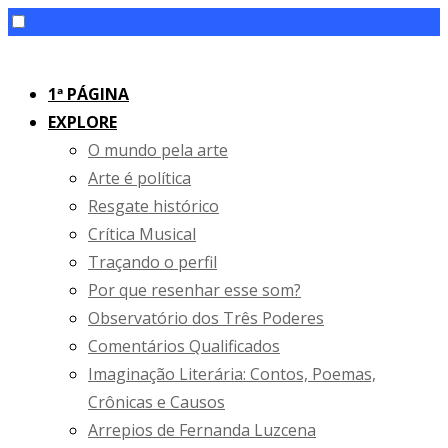
Skip
to
1ª PÁGINA
content
EXPLORE
O mundo pela arte
Arte é política
Resgate histórico
Crítica Musical
Traçando o perfil
Por que resenhar esse som?
Observatório dos Três Poderes
Comentários Qualificados
Imaginação Literária: Contos, Poemas,
Crônicas e Causos
Arrepios de Fernanda Luzcena