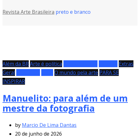
Revista Arte Brasileira
preto e branco
Além da BR
Arte é política
Artes Plásticas
Especial
Extras
Geral
Literatura
Livro
O mundo pela arte
PARA SE
INSPIRAR
Manuelito: para além de um
mestre da fotografia
by
Marcio De Lima Dantas
20 de junho de 2026