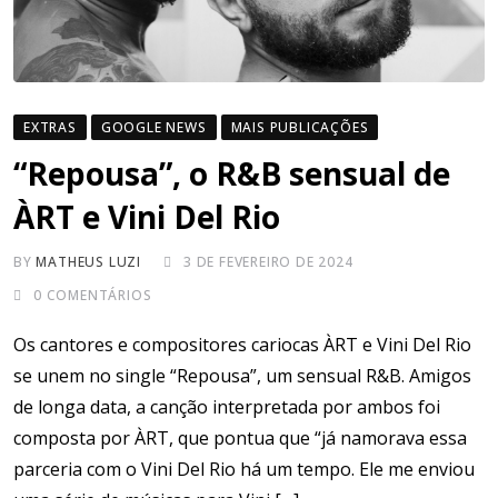
EXTRAS
GOOGLE NEWS
MAIS PUBLICAÇÕES
“Repousa”, o R&B sensual de
ÀRT e Vini Del Rio
BY
MATHEUS LUZI
3 DE FEVEREIRO DE 2024
0
COMENTÁRIOS
Os cantores e compositores cariocas ÀRT e Vini Del Rio
se unem no single “Repousa”, um sensual R&B. Amigos
de longa data, a canção interpretada por ambos foi
composta por ÀRT, que pontua que “já namorava essa
parceria com o Vini Del Rio há um tempo. Ele me enviou