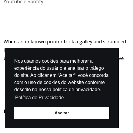
Youtube e Spotify
When an unknown printer took a galley and scrambled
it to make specimen book not only five When an
unknown printer took a galley and scrambled it to five
Nós usamos cookies para melhorar a
centurie.
experiência do usuário e analisar o tráfego
do site. Ao clicar em “Aceitar“, você concorda
com o uso de cookies do website conforme
descrito na nossa política de privacidade.
Política de Privacidade
POPULAR CATEGORIES
Aceitar