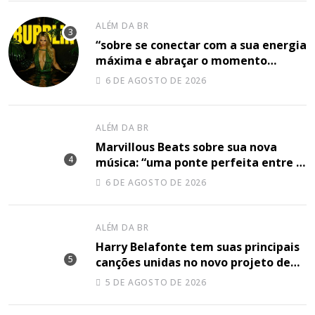
ALÉM DA BR
“sobre se conectar com a sua energia
máxima e abraçar o momento
plenamente”, disse Shery M sobre
6 DE AGOSTO DE 2026
sua nova música
ALÉM DA BR
Marvillous Beats sobre sua nova
música: “uma ponte perfeita entre o
hip-hop underground e a elegância
6 DE AGOSTO DE 2026
do arranjo clássico”
ALÉM DA BR
Harry Belafonte tem suas principais
canções unidas no novo projeto de
Sir
5 DE AGOSTO DE 2026