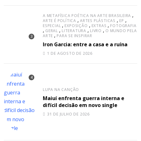
,
A METAFÍSICA POÉTICA NA ARTE BRASILEIRA
,
,
,
ARTE É POLÍTICA
ARTES PLÁSTICAS
EP
,
,
,
ESPECIAL
EXPOSIÇÃO
EXTRAS
FOTOGRAFIA
,
,
,
,
GERAL
LITERATURA
LIVRO
O MUNDO PELA
,
ARTE
PARA SE INSPIRAR
Iron Garcia: entre a casa e a ruína
1 DE AGOSTO DE 2026
LUPA NA CANÇÃO
Maiuí enfrenta guerra interna e
difícil decisão em novo single
31 DE JULHO DE 2026