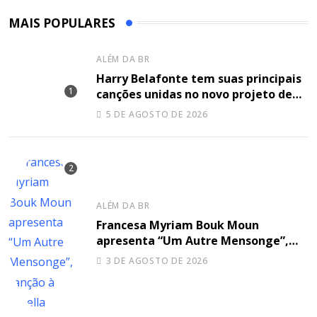
MAIS POPULARES
ALÉM DA BR
Harry Belafonte tem suas principais
canções unidas no novo projeto de
Sir
5 DE AGOSTO DE 2026
ALÉM DA BR
Francesa Myriam Bouk Moun
apresenta “Um Autre Mensonge”,
canção à capella
3 DE AGOSTO DE 2026