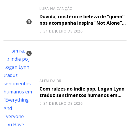
LUPA NA CANÇÃO
Dúvida, mistério e beleza de “quem”
nos acompanha inspira “Not Alone”,
nova música de Mathias Baddo
31 DE JULHO DE 2026
ALÉM DA BR
Com raízes no indie pop, Logan Lynn
traduz sentimentos humanos em
“Everything And Everyone You Have
31 DE JULHO DE 2026
Ever Know”