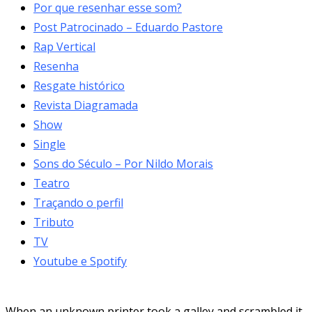
Por que resenhar esse som?
Post Patrocinado – Eduardo Pastore
Rap Vertical
Resenha
Resgate histórico
Revista Diagramada
Show
Single
Sons do Século – Por Nildo Morais
Teatro
Traçando o perfil
Tributo
TV
Youtube e Spotify
When an unknown printer took a galley and scrambled it