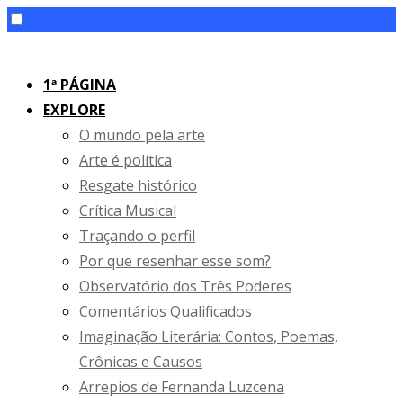
Skip
to
1ª PÁGINA
content
EXPLORE
O mundo pela arte
Arte é política
Resgate histórico
Crítica Musical
Traçando o perfil
Por que resenhar esse som?
Observatório dos Três Poderes
Comentários Qualificados
Imaginação Literária: Contos, Poemas,
Crônicas e Causos
Arrepios de Fernanda Luzcena