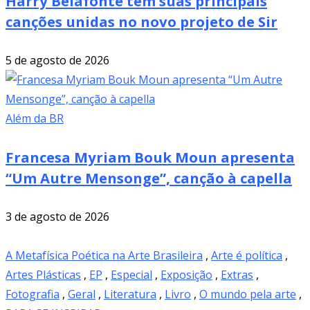
Harry Belafonte tem suas principais
canções unidas no novo projeto de Sir
5 de agosto de 2026
Além da BR
Francesa Myriam Bouk Moun apresenta
“Um Autre Mensonge”, canção à capella
3 de agosto de 2026
A Metafísica Poética na Arte Brasileira
,
Arte é política
,
Artes Plásticas
,
EP
,
Especial
,
Exposição
,
Extras
,
Fotografia
,
Geral
,
Literatura
,
Livro
,
O mundo pela arte
,