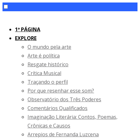
Skip
to
1ª PÁGINA
content
EXPLORE
O mundo pela arte
Arte é política
Resgate histórico
Crítica Musical
Traçando o perfil
Por que resenhar esse som?
Observatório dos Três Poderes
Comentários Qualificados
Imaginação Literária: Contos, Poemas,
Crônicas e Causos
Arrepios de Fernanda Luzcena