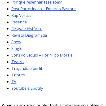
Por que resenhar esse som?
Post Patrocinado – Eduardo Pastore
Rap Vertical
Resenha
Resgate histórico
Revista Diagramada
Show
Single
Sons do Século – Por Nildo Morais
Teatro
Traçando o perfil
Tributo
TV
Youtube e Spotify
When an unknown printer took a galley and scrambled it