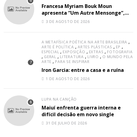
Francesa Myriam Bouk Moun
apresenta “Um Autre Mensonge”,
canção à capella
3 DE AGOSTO DE 2026
,
A METAFÍSICA POÉTICA NA ARTE BRASILEIRA
,
,
,
ARTE É POLÍTICA
ARTES PLÁSTICAS
EP
,
,
,
ESPECIAL
EXPOSIÇÃO
EXTRAS
FOTOGRAFIA
,
,
,
,
GERAL
LITERATURA
LIVRO
O MUNDO PELA
,
ARTE
PARA SE INSPIRAR
Iron Garcia: entre a casa e a ruína
1 DE AGOSTO DE 2026
LUPA NA CANÇÃO
Maiuí enfrenta guerra interna e
difícil decisão em novo single
31 DE JULHO DE 2026