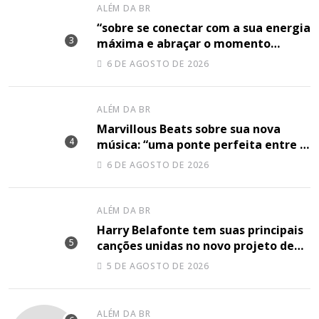
ALÉM DA BR
“sobre se conectar com a sua energia
máxima e abraçar o momento
plenamente”, disse Shery M sobre
6 DE AGOSTO DE 2026
sua nova música
ALÉM DA BR
Marvillous Beats sobre sua nova
música: “uma ponte perfeita entre o
hip-hop underground e a elegância
6 DE AGOSTO DE 2026
do arranjo clássico”
ALÉM DA BR
Harry Belafonte tem suas principais
canções unidas no novo projeto de
Sir
5 DE AGOSTO DE 2026
ALÉM DA BR