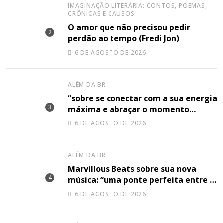
IMAGINAÇÃO LITERÁRIA: CONTOS, POEMAS,
CRÔNICAS E CAUSOS
O amor que não precisou pedir
perdão ao tempo (Fredi Jon)
6 DE AGOSTO DE 2026
ALÉM DA BR
“sobre se conectar com a sua energia
máxima e abraçar o momento
plenamente”, disse Shery M sobre
6 DE AGOSTO DE 2026
sua nova música
ALÉM DA BR
Marvillous Beats sobre sua nova
música: “uma ponte perfeita entre o
hip-hop underground e a elegância
6 DE AGOSTO DE 2026
do arranjo clássico”