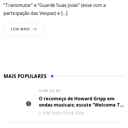
“Transmutar” e “Guarde Suas Joias” (esse com a
participação das Vespas) e […]
LEIA MAIS
MAIS POPULARES
ALÉM DA BR
O recomeço de Howard Gripp em
ondas musicais; escute “Welcome To
Your Life”
6 DE AGOSTO DE 2026