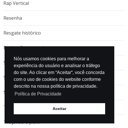
Rap Vertical
Resenha
Resgate histórico
Revista Diagramada
Nós usamos cookies para melhorar a
Show
experiência do usuário e analisar o tráfego
do site. Ao clicar em “Aceitar“, você concorda
Single
com o uso de cookies do website conforme
descrito na nossa política de privacidade.
Sons do Século – Por Nildo Morais
Política de Privacidade
Teatro
Aceitar
Traçando o perfil