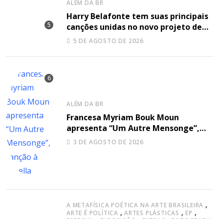
ALÉM DA BR
Harry Belafonte tem suas principais
canções unidas no novo projeto de
Sir
5 DE AGOSTO DE 2026
ALÉM DA BR
Francesa Myriam Bouk Moun
apresenta “Um Autre Mensonge”,
canção à capella
3 DE AGOSTO DE 2026
,
A METAFÍSICA POÉTICA NA ARTE BRASILEIRA
,
,
,
ARTE É POLÍTICA
ARTES PLÁSTICAS
EP