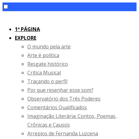
Skip
to
1ª PÁGINA
content
EXPLORE
O mundo pela arte
Arte é política
Resgate histórico
Crítica Musical
Traçando o perfil
Por que resenhar esse som?
Observatório dos Três Poderes
Comentários Qualificados
Imaginação Literária: Contos, Poemas,
Crônicas e Causos
Arrepios de Fernanda Luzcena