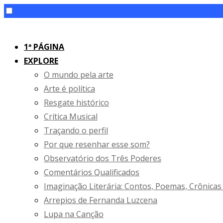
Skip
to
1ª PÁGINA
content
EXPLORE
O mundo pela arte
Arte é política
Resgate histórico
Crítica Musical
Traçando o perfil
Por que resenhar esse som?
Observatório dos Três Poderes
Comentários Qualificados
Imaginação Literária: Contos, Poemas, Crônicas
Arrepios de Fernanda Luzcena
Lupa na Canção