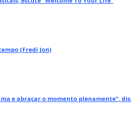
icais; escute “Welcome To Your Life”
tempo (Fredi Jon)
xima e abraçar o momento plenamente”, dis