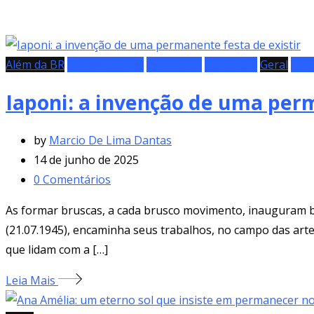
Além da BR
Artes Plásticas
Colunistas
Exposição
Geral
Lite
Iaponi: a invenção de uma perm
by
Marcio De Lima Dantas
14 de junho de 2025
0
Comentários
As formar bruscas, a cada brusco movimento, inauguram be
(21.07.1945), encaminha seus trabalhos, no campo das arte
que lidam com a […]
Leia Mais