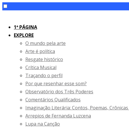
Skip
to
1ª PÁGINA
content
EXPLORE
O mundo pela arte
Arte é política
Resgate histórico
Crítica Musical
Traçando o perfil
Por que resenhar esse som?
Observatório dos Três Poderes
Comentários Qualificados
Imaginação Literária: Contos, Poemas, Crônicas
Arrepios de Fernanda Luzcena
Lupa na Canção