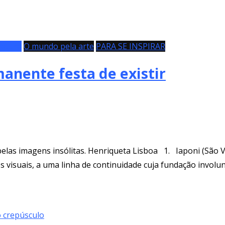
ratura
O mundo pela arte
PARA SE INSPIRAR
anente festa de existir
las imagens insólitas. Henriqueta Lisboa 1. Iaponi (São V
s visuais, a uma linha de continuidade cuja fundação invol