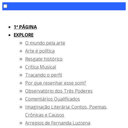
Skip
to
1ª PÁGINA
content
EXPLORE
O mundo pela arte
Arte é política
Resgate histórico
Crítica Musical
Traçando o perfil
Por que resenhar esse som?
Observatório dos Três Poderes
Comentários Qualificados
Imaginação Literária: Contos, Poemas,
Crônicas e Causos
Arrepios de Fernanda Luzcena