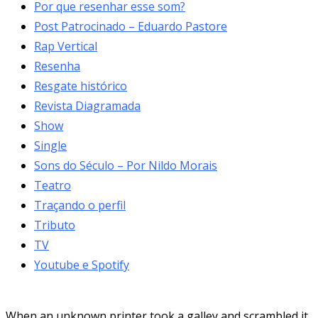
Por que resenhar esse som?
Post Patrocinado – Eduardo Pastore
Rap Vertical
Resenha
Resgate histórico
Revista Diagramada
Show
Single
Sons do Século – Por Nildo Morais
Teatro
Traçando o perfil
Tributo
TV
Youtube e Spotify
When an unknown printer took a galley and scrambled it