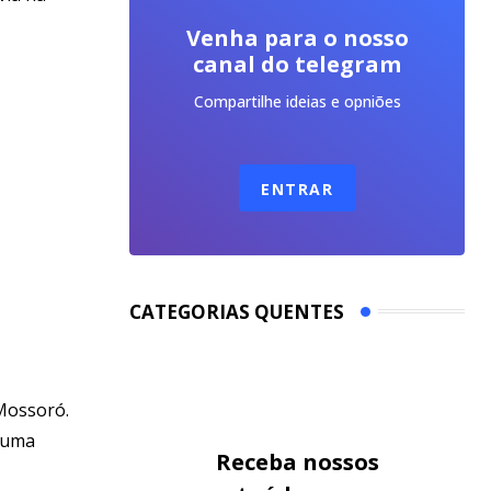
Venha para o nosso
canal do telegram
Compartilhe ideias e opniões
ENTRAR
CATEGORIAS QUENTES
ssoró.
s uma
Receba nossos