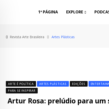
Skip
to
1ª PÁGINA
EXPLORE
PODCAS
content
Revista Arte Brasileira
Artes Plásticas
ARTE É POLÍTICA
ARTES PLÁSTICAS
EDIÇÕES
ENTERTAIN
PARA SE INSPIRAR
Artur Rosa: prelúdio para um 