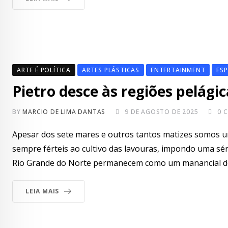
ARTE É POLÍTICA
ARTES PLÁSTICAS
ENTERTAINMENT
ESP
Pietro desce às regiões pelágic
BY
MARCIO DE LIMA DANTAS
9 DE AGOSTO DE 2025
0
C
Apesar dos sete mares e outros tantos matizes somos um
sempre férteis ao cultivo das lavouras, impondo uma sér
Rio Grande do Norte permanecem como um manancial de 
LEIA MAIS