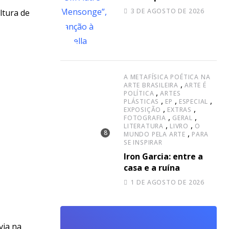
Autre Mensonge”,
3 DE AGOSTO DE 2026
ltura de
canção à capella
A METAFÍSICA POÉTICA NA
,
ARTE BRASILEIRA
ARTE É
,
POLÍTICA
ARTES
,
,
,
PLÁSTICAS
EP
ESPECIAL
,
,
EXPOSIÇÃO
EXTRAS
,
,
FOTOGRAFIA
GERAL
,
,
LITERATURA
LIVRO
O
,
MUNDO PELA ARTE
PARA
SE INSPIRAR
Iron Garcia: entre a
casa e a ruína
1 DE AGOSTO DE 2026
via na