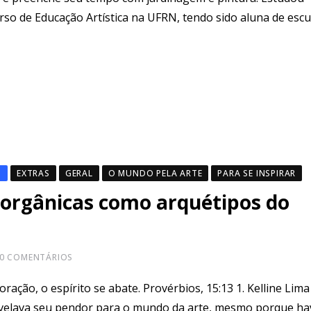
rso de Educação Artística na UFRN, tendo sido aluna de escu
O
EXTRAS
GERAL
O MUNDO PELA ARTE
PARA SE INSPIRAR
e orgânicas como arquétipos do
0
COMENTÁRIOS
ação, o espírito se abate. Provérbios, 15:13 1. Kelline Lima
revelava seu pendor para o mundo da arte, mesmo porque ha