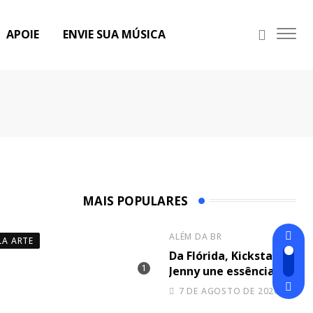
APOIE
ENVIE SUA MÚSICA
MAIS POPULARES
ALÉM DA BR
LA ARTE
Da Flórida, Kickstand
Jenny une essência
dos Beatles e de
7 DE AGOSTO DE 2026
Eminem na canção