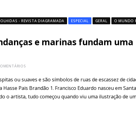
COLHIDAS - REVISTA DIAGRAMADA
ESPECIAL
GERAL
O MUNDO P
 andanças e marinas fundam uma
OMENTÁRIOS
óspitas ou suaves e são símbolos de ruas de escassez de cid
randão 1. Francisco Eduardo nasceu em Santa 
do o artista, tudo começou quando viu uma ilustração de um