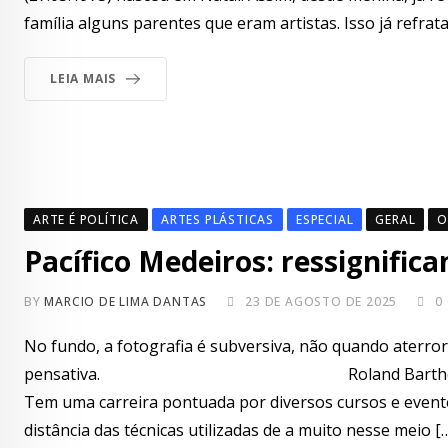
família alguns parentes que eram artistas. Isso já refrata
LEIA MAIS
ARTE É POLÍTICA
ARTES PLÁSTICAS
ESPECIAL
GERAL
O
Pacífico Medeiros: ressignifica
BY
MARCIO DE LIMA DANTAS
23 DE AGOSTO DE 2025
0
No fundo, a fotografia é subversiva, não quando aterro
pensativa. Roland Barthes Pacífico Medei
Tem uma carreira pontuada por diversos cursos e event
distância das técnicas utilizadas de a muito nesse meio [