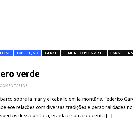
ECIAL
EXPOSIÇÃO
GERAL
O MUNDO PELA ARTE
PARA SE IN
uero verde
COMENTÁRIOS
barco sobre la mar y el caballo em la montãna. Federico Gar
abelece relações com diversas tradições e personalidades n
aspectos dessa pintura, eivada de uma opulenta […]