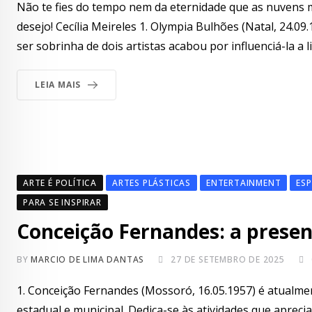
Não te fies do tempo nem da eternidade que as nuvens 
desejo! Cecília Meireles 1. Olympia Bulhões (Natal, 24.
ser sobrinha de dois artistas acabou por influenciá-la a li
LEIA MAIS
ARTE É POLÍTICA
ARTES PLÁSTICAS
ENTERTAINMENT
ESP
PARA SE INSPIRAR
Conceição Fernandes: a presenç
BY
MARCIO DE LIMA DANTAS
27 DE SETEMBRO DE 2025
1. Conceição Fernandes (Mossoró, 16.05.1957) é atualm
estadual e municipal. Dedica-se às atividades que aprec