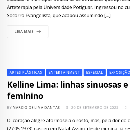
Arteterapia pela Universidade Potiguar. Ingressou no cu
Socorro Evangelista, que acabou assumindo […]
LEIA MAIS
ARTES PLÁSTICAS
ENTERTAINMENT
ESPECIAL
EXPOSIÇÃ
Kelline Lima: linhas sinuosas 
feminino
BY
MARCIO DE LIMA DANTAS
20 DE SETEMBRO DE 2025
O coração alegre aformoseia o rosto, mas, pela dor do cor
(27.05.1973) nasceu em Natal. Assim, desde menina, já 