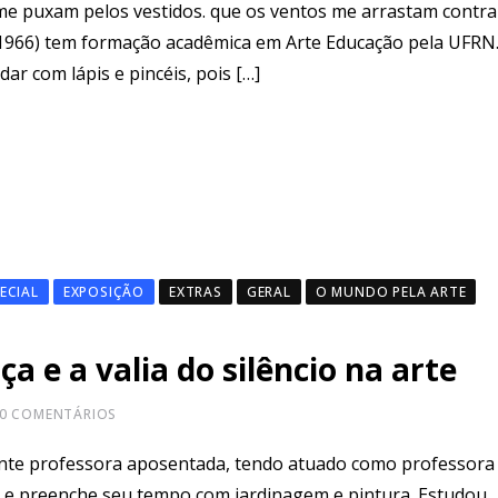
me puxam pelos vestidos. que os ventos me arrastam contr
09.1966) tem formação acadêmica em Arte Educação pela UFRN.
dar com lápis e pincéis, pois […]
ECIAL
EXPOSIÇÃO
EXTRAS
GERAL
O MUNDO PELA ARTE
a e a valia do silêncio na arte
0
COMENTÁRIOS
ente professora aposentada, tendo atuado como professora
ia e preenche seu tempo com jardinagem e pintura. Estudou