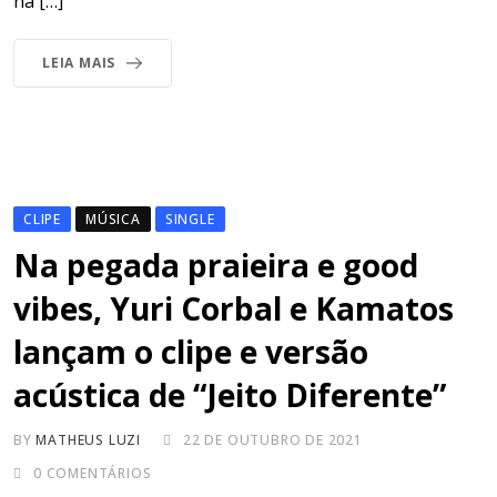
na […]
LEIA MAIS
CLIPE
MÚSICA
SINGLE
Na pegada praieira e good
vibes, Yuri Corbal e Kamatos
lançam o clipe e versão
acústica de “Jeito Diferente”
BY
MATHEUS LUZI
22 DE OUTUBRO DE 2021
0
COMENTÁRIOS