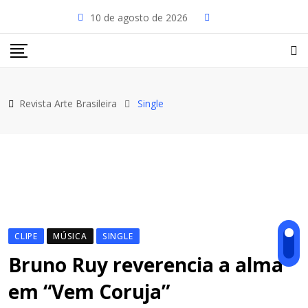
Skip
10 de agosto de 2026
to
content
Revista Arte Brasileira
Single
CLIPE
MÚSICA
SINGLE
Bruno Ruy reverencia a alma
em “Vem Coruja”