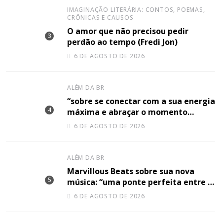
IMAGINAÇÃO LITERÁRIA: CONTOS, POEMAS,
CRÔNICAS E CAUSOS
O amor que não precisou pedir
perdão ao tempo (Fredi Jon)
6 DE AGOSTO DE 2026
ALÉM DA BR
“sobre se conectar com a sua energia
máxima e abraçar o momento
plenamente”, disse Shery M sobre
6 DE AGOSTO DE 2026
sua nova música
ALÉM DA BR
Marvillous Beats sobre sua nova
música: “uma ponte perfeita entre o
hip-hop underground e a elegância
6 DE AGOSTO DE 2026
do arranjo clássico”