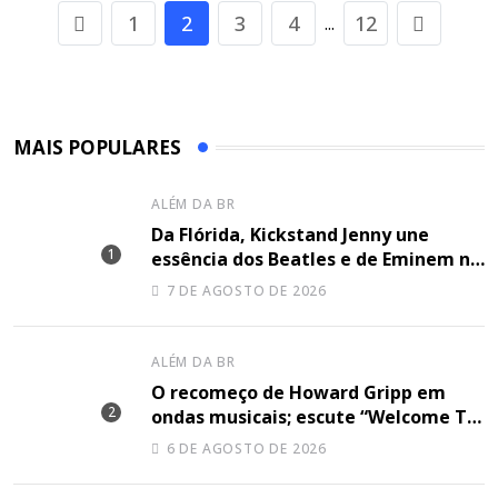
1
2
3
4
12
...
MAIS POPULARES
ALÉM DA BR
Da Flórida, Kickstand Jenny une
essência dos Beatles e de Eminem na
canção “Lose Together”
7 DE AGOSTO DE 2026
ALÉM DA BR
O recomeço de Howard Gripp em
ondas musicais; escute “Welcome To
Your Life”
6 DE AGOSTO DE 2026