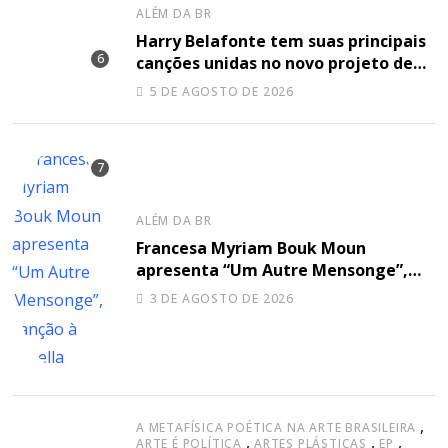
ALÉM DA BR
Harry Belafonte tem suas principais
canções unidas no novo projeto de
Sir
5 DE AGOSTO DE 2026
ALÉM DA BR
Francesa Myriam Bouk Moun
apresenta “Um Autre Mensonge”,
canção à capella
3 DE AGOSTO DE 2026
,
A METAFÍSICA POÉTICA NA ARTE BRASILEIRA
,
,
,
ARTE É POLÍTICA
ARTES PLÁSTICAS
EP