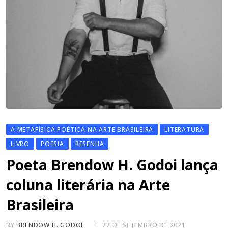
A METAFÍSICA POÉTICA NA ARTE BRASILEIRA
LITERATURA
LIVRO
POESIA
RESENHA
Poeta Brendow H. Godoi lança
coluna literária na Arte
Brasileira
BY
BRENDOW H. GODOI
22 DE SETEMBRO DE 2021