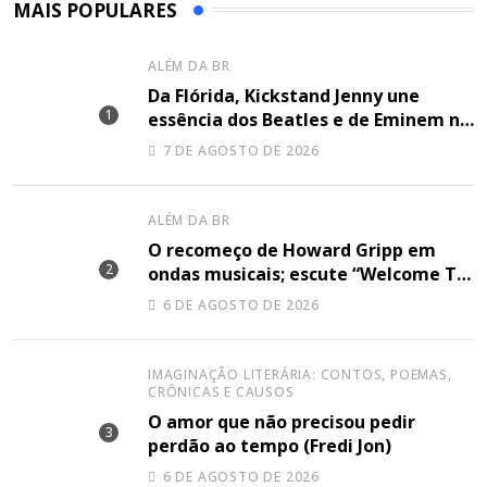
MAIS POPULARES
ALÉM DA BR
Da Flórida, Kickstand Jenny une
essência dos Beatles e de Eminem na
canção “Lose Together”
7 DE AGOSTO DE 2026
ALÉM DA BR
O recomeço de Howard Gripp em
ondas musicais; escute “Welcome To
Your Life”
6 DE AGOSTO DE 2026
IMAGINAÇÃO LITERÁRIA: CONTOS, POEMAS,
CRÔNICAS E CAUSOS
O amor que não precisou pedir
perdão ao tempo (Fredi Jon)
6 DE AGOSTO DE 2026