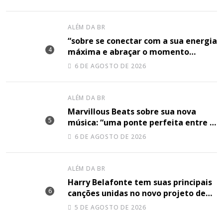
ALÉM DA BR
“sobre se conectar com a sua energia
máxima e abraçar o momento
plenamente”, disse Shery M sobre
6 DE AGOSTO DE 2026
sua nova música
ALÉM DA BR
Marvillous Beats sobre sua nova
música: “uma ponte perfeita entre o
hip-hop underground e a elegância
6 DE AGOSTO DE 2026
do arranjo clássico”
ALÉM DA BR
Harry Belafonte tem suas principais
canções unidas no novo projeto de
Sir
5 DE AGOSTO DE 2026