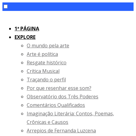
Skip
to
1ª PÁGINA
content
EXPLORE
O mundo pela arte
Arte é política
Resgate histórico
Crítica Musical
Traçando o perfil
Por que resenhar esse som?
Observatório dos Três Poderes
Comentários Qualificados
Imaginação Literária: Contos, Poemas,
Crônicas e Causos
Arrepios de Fernanda Luzcena