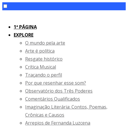
Skip
to
1ª PÁGINA
content
EXPLORE
O mundo pela arte
Arte é política
Resgate histórico
Crítica Musical
Traçando o perfil
Por que resenhar esse som?
Observatório dos Três Poderes
Comentários Qualificados
Imaginação Literária: Contos, Poemas,
Crônicas e Causos
Arrepios de Fernanda Luzcena