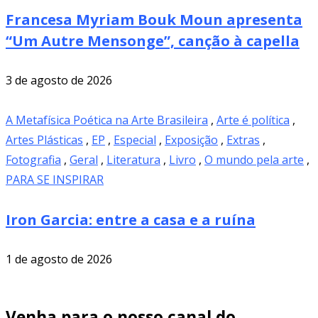
Francesa Myriam Bouk Moun apresenta
“Um Autre Mensonge”, canção à capella
3 de agosto de 2026
A Metafísica Poética na Arte Brasileira
,
Arte é política
,
Artes Plásticas
,
EP
,
Especial
,
Exposição
,
Extras
,
Fotografia
,
Geral
,
Literatura
,
Livro
,
O mundo pela arte
,
PARA SE INSPIRAR
Iron Garcia: entre a casa e a ruína
1 de agosto de 2026
Venha para o nosso canal do