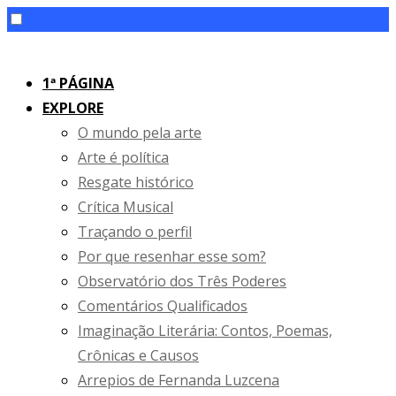
Skip
to
1ª PÁGINA
content
EXPLORE
O mundo pela arte
Arte é política
Resgate histórico
Crítica Musical
Traçando o perfil
Por que resenhar esse som?
Observatório dos Três Poderes
Comentários Qualificados
Imaginação Literária: Contos, Poemas,
Crônicas e Causos
Arrepios de Fernanda Luzcena