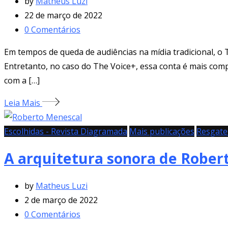
by
Matheus Luzi
22 de março de 2022
0
Comentários
Em tempos de queda de audiências na mídia tradicional, o
Entretanto, no caso do The Voice+, essa conta é mais compl
com a […]
Leia Mais
Escolhidas - Revista Diagramada
Mais publicações
Resgate 
A arquitetura sonora de Rober
by
Matheus Luzi
2 de março de 2022
0
Comentários