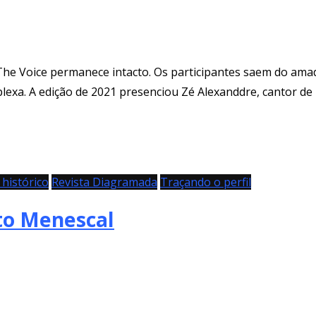
 The Voice permanece intacto. Os participantes saem do ama
exa. A edição de 2021 presenciou Zé Alexanddre, cantor de l
histórico
Revista Diagramada
Traçando o perfil
to Menescal