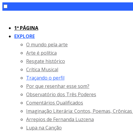
Skip
to
1ª PÁGINA
content
EXPLORE
O mundo pela arte
Arte é política
Resgate histórico
Crítica Musical
Traçando o perfil
Por que resenhar esse som?
Observatório dos Três Poderes
Comentários Qualificados
Imaginação Literária: Contos, Poemas, Crônicas
Arrepios de Fernanda Luzcena
Lupa na Canção