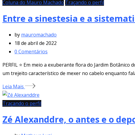
Coluna do Mauro Machado
Traçando o perfil
Entre a sinestesia e a sistemat
by
mauromachado
18 de abril de 2022
0
Comentários
PERFIL ⭐️ Em meio a exuberante flora do Jardim Botânico d
um trejeito característico de mexer no cabelo enquanto fa
Leia Mais
Traçando o perfil
Zé Alexanddre, o antes e o dep