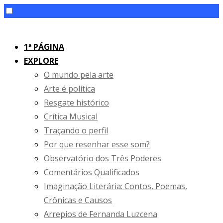
Skip
to
1ª PÁGINA
content
EXPLORE
O mundo pela arte
Arte é política
Resgate histórico
Crítica Musical
Traçando o perfil
Por que resenhar esse som?
Observatório dos Três Poderes
Comentários Qualificados
Imaginação Literária: Contos, Poemas,
Crônicas e Causos
Arrepios de Fernanda Luzcena