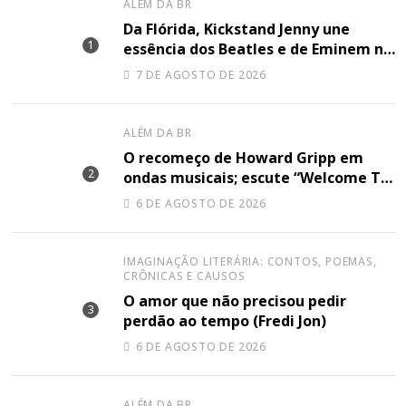
ALÉM DA BR
Da Flórida, Kickstand Jenny une
essência dos Beatles e de Eminem na
canção “Lose Together”
7 DE AGOSTO DE 2026
ALÉM DA BR
O recomeço de Howard Gripp em
ondas musicais; escute “Welcome To
Your Life”
6 DE AGOSTO DE 2026
IMAGINAÇÃO LITERÁRIA: CONTOS, POEMAS,
CRÔNICAS E CAUSOS
O amor que não precisou pedir
perdão ao tempo (Fredi Jon)
6 DE AGOSTO DE 2026
ALÉM DA BR