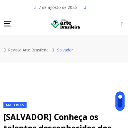
Skip
7 de agosto de 2026
to
content
Revista Arte Brasileira
Salvador
MATÉRIAS
[SALVADOR] Conheça os
talentos desconhecidos dos