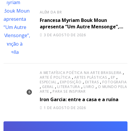
ALÉM DA BR
Francesa Myriam Bouk Moun
apresenta “Um Autre Mensonge”,
canção à capella
3 DE AGOSTO DE 2026
,
A METAFÍSICA POÉTICA NA ARTE BRASILEIRA
,
,
,
ARTE É POLÍTICA
ARTES PLÁSTICAS
EP
,
,
,
ESPECIAL
EXPOSIÇÃO
EXTRAS
FOTOGRAFIA
,
,
,
,
GERAL
LITERATURA
LIVRO
O MUNDO PELA
,
ARTE
PARA SE INSPIRAR
Iron Garcia: entre a casa e a ruína
1 DE AGOSTO DE 2026