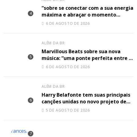
“sobre se conectar com a sua energia
máxima e abraçar o momento
plenamente”, disse Shery M sobre
6 DE AGOSTO DE 2026
sua nova música
ALÉM DA BR
Marvillous Beats sobre sua nova
música: “uma ponte perfeita entre o
hip-hop underground e a elegância
6 DE AGOSTO DE 2026
do arranjo clássico”
ALÉM DA BR
Harry Belafonte tem suas principais
canções unidas no novo projeto de
Sir
5 DE AGOSTO DE 2026