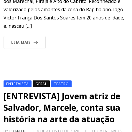
dos Marechal, Pirajá e Alto do Cabrito. Reconhecido e
valorizado pelos amantes da cena do Rap baiano. Iago
Victor França Dos Santos Soares tem 20 anos de idade,
e, nasceu […]
LEIA MAIS
ENTREVISTA
GERAL
TEATRO
[ENTREVISTA] Jovem atriz de
Salvador, Marcele, conta sua
história na arte da atuação
BY
LUAN FH
6 DE AGOSTO DE 2020
0
COMENTÁRIOS